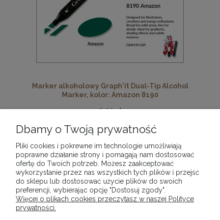
Marker alkoholowy Graph'it Dual-Tip Alcohol
Marker, kolor: Amazon 8190
9,90 zł
Dbamy o Twoją prywatność
DO KOSZYKA
Pliki cookies i pokrewne im technologie umożliwiają
poprawne działanie strony i pomagają nam dostosować
ofertę do Twoich potrzeb. Możesz zaakceptować
wykorzystanie przez nas wszystkich tych plików i przejść
«
1
2
3
4
5
...
10
»
do sklepu lub dostosować użycie plików do swoich
preferencji, wybierając opcję "Dostosuj zgody".
Więcej o plikach cookies przeczytasz w naszej Polityce
prywatności.