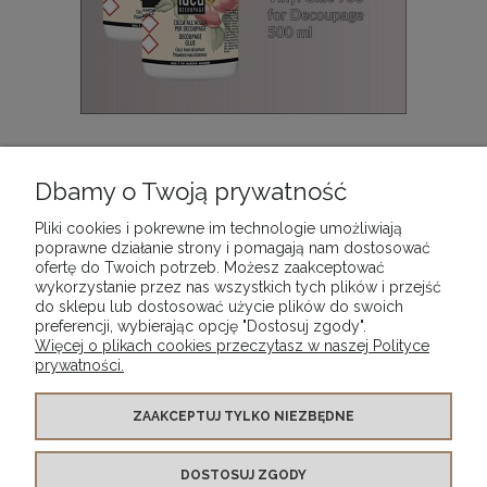
Klej winylowy do wycinanek 736 na bazie wody Idea
Decoupage, but. 500 ml
Dbamy o Twoją prywatność
53,90 zł
Pliki cookies i pokrewne im technologie umożliwiają
poprawne działanie strony i pomagają nam dostosować
ofertę do Twoich potrzeb. Możesz zaakceptować
DO KOSZYKA
wykorzystanie przez nas wszystkich tych plików i przejść
do sklepu lub dostosować użycie plików do swoich
preferencji, wybierając opcję "Dostosuj zgody".
Więcej o plikach cookies przeczytasz w naszej Polityce
prywatności.
WARUNKI ZAKUPÓW
ZAAKCEPTUJ TYLKO NIEZBĘDNE
DOSTOSUJ ZGODY
MOJE KONTO