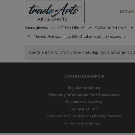
SZTUKI
»
»
»
Strona główna
SZTUKI PIĘKNE
FARBY AKRYLOWE
»
Maimeri Polycolor Intro Set - 8 tubek x 20 ml + akcesoria
Nie znaleziono produktów spełniających podane kryte
WARUNKI ZAKUPÓW
Regulamin sklepu
Shopping information for EU customers
Reklamacje i zwroty
Formy płatności
Czas realizacji zamówień i koszty dostawy
Polityka Prywatności