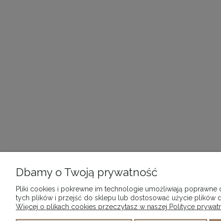
Dbamy o Twoją prywatność
Pliki cookies i pokrewne im technologie umożliwiają poprawne
tych plików i przejść do sklepu lub dostosować użycie plików d
Więcej o plikach cookies przeczytasz w naszej Polityce prywatn