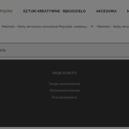
 PIĘKNE
SZTUKI KREATYWNE · RĘKODZIEŁO
AKCESORIA
»
Maimeri - farby akrylowo-winylowe Polycolor, zestawy
Maimeri - farby akr
ria.
MOJE KONTO
Twoje zamówienia
Ustawienia konta
Przechowalnia