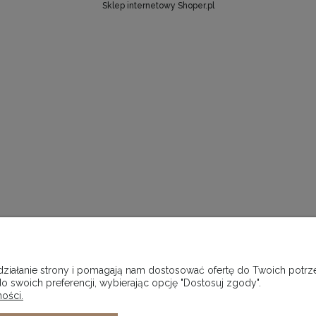
Sklep internetowy Shoper.pl
 działanie strony i pomagają nam dostosować ofertę do Twoich pot
o swoich preferencji, wybierając opcję "Dostosuj zgody".
ości.