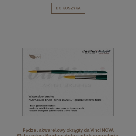
DO KOSZYKA
Pędzel akwarelowy okrągły da Vinci NOVA
Watercolour Brushes złote syntetyczne włosie,