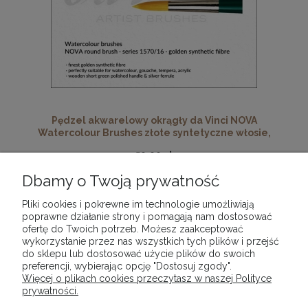
Pędzel akwarelowy okrągły da Vinci NOVA
Watercolour Brushes złote syntetyczne włosie,
seria 1570, rozmiar 16
59,90 zł
Dbamy o Twoją prywatność
DO KOSZYKA
Pliki cookies i pokrewne im technologie umożliwiają
poprawne działanie strony i pomagają nam dostosować
ofertę do Twoich potrzeb. Możesz zaakceptować
wykorzystanie przez nas wszystkich tych plików i przejść
«
1
2
»
do sklepu lub dostosować użycie plików do swoich
preferencji, wybierając opcję "Dostosuj zgody".
Więcej o plikach cookies przeczytasz w naszej Polityce
prywatności.