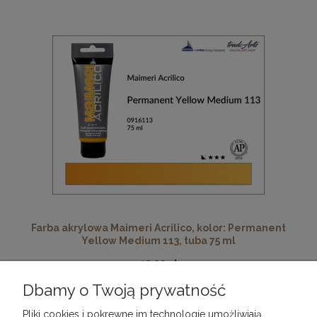
Farba akrylowa Maimeri Acrilico, kolor: Permanent
Yellow Medium 113, tuba 75 ml
15,90 zł
Dbamy o Twoją prywatność
DO KOSZYKA
Pliki cookies i pokrewne im technologie umożliwiają