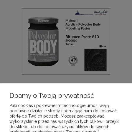
Farba akrylowa strukturalna Maimeri Polycolor
Body, kolor: Bitumen Paste 810, opak. 140 ml
Dbamy o Twoją prywatność
28,90 zł
Pliki cookies i pokrewne im technologie umożliwiają
poprawne działanie strony i pomagają nam dostosować
ofertę do Twoich potrzeb. Możesz zaakceptować
DO KOSZYKA
wykorzystanie przez nas wszystkich tych plików i przejść
do sklepu lub dostosować użycie plików do swoich