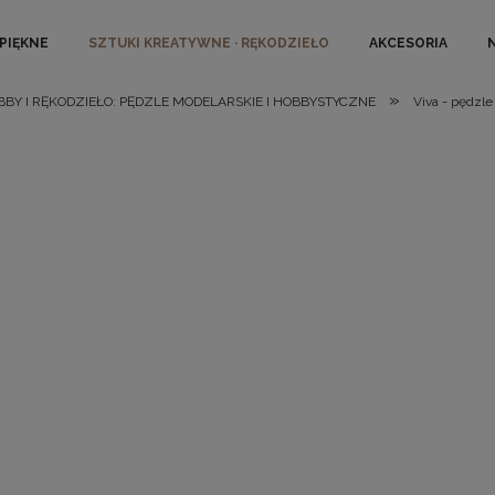
 PIĘKNE
SZTUKI KREATYWNE · RĘKODZIEŁO
AKCESORIA
»
BBY I RĘKODZIEŁO: PĘDZLE MODELARSKIE I HOBBYSTYCZNE
Viva - pędzle