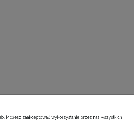
INFORMACJE O SKLEPIE
rzeb. Możesz zaakceptować wykorzystanie przez nas wszystkich
O firmie, kontakt
Kontakt