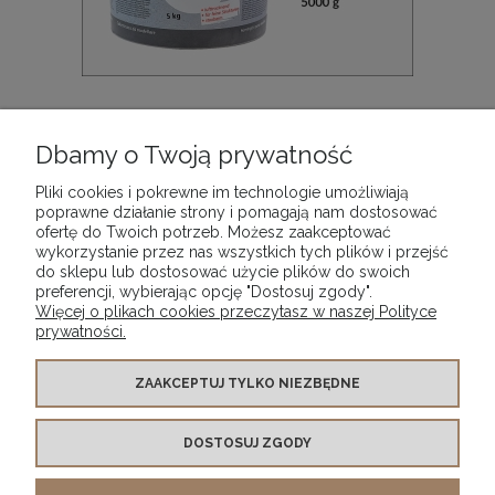
Beton plastyczny w proszku Beton zum Kneten Viva
Decor, opak. 5,00 kg
Dbamy o Twoją prywatność
111,90 zł
Pliki cookies i pokrewne im technologie umożliwiają
poprawne działanie strony i pomagają nam dostosować
ofertę do Twoich potrzeb. Możesz zaakceptować
DO KOSZYKA
wykorzystanie przez nas wszystkich tych plików i przejść
do sklepu lub dostosować użycie plików do swoich
preferencji, wybierając opcję "Dostosuj zgody".
Więcej o plikach cookies przeczytasz w naszej Polityce
prywatności.
WARUNKI ZAKUPÓW
ZAAKCEPTUJ TYLKO NIEZBĘDNE
DOSTOSUJ ZGODY
MOJE KONTO