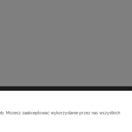
INFORMACJE O SKLEPIE
O firmie, kontakt
rzeb. Możesz zaakceptować wykorzystanie przez nas wszystkich
Kontakt