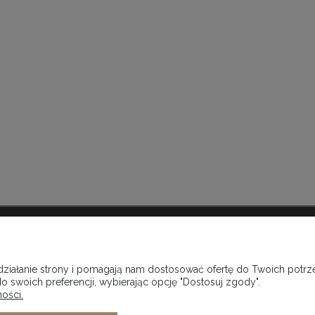
MOJE KONTO
Twoje zamówienia
 działanie strony i pomagają nam dostosować ofertę do Twoich pot
Ustawienia konta
o swoich preferencji, wybierając opcję "Dostosuj zgody".
ości.
Przechowalnia