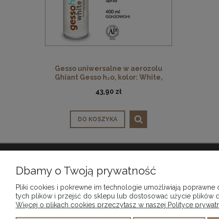
Gesso uniwersalne w aerozolu
Ghiant Gesso h₂o, kolor: White,
opak. 400 ml
43,90 zł
DO KOSZYKA
WARUNKI ZAKUPÓW
Dbamy o Twoją prywatność
Regulamin sklepu
Pliki cookies i pokrewne im technologie umożliwiają poprawne
Shopping information for EU customers
tych plików i przejść do sklepu lub dostosować użycie plików d
Więcej o plikach cookies przeczytasz w naszej Polityce prywatn
Reklamacje i zwroty
Formy płatności