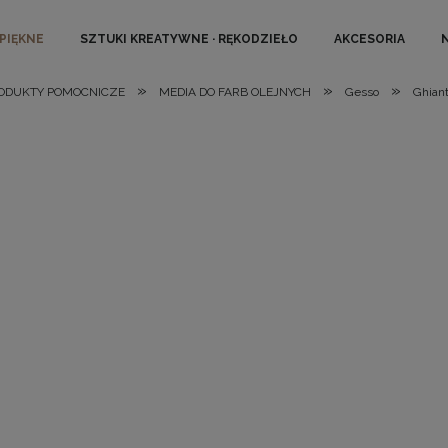
 PIĘKNE
SZTUKI KREATYWNE · RĘKODZIEŁO
AKCESORIA
»
»
»
RODUKTY POMOCNICZE
MEDIA DO FARB OLEJNYCH
Gesso
Ghian