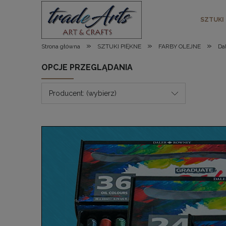
SZTUKI
»
»
»
Strona główna
SZTUKI PIĘKNE
FARBY OLEJNE
Da
OPCJE PRZEGLĄDANIA
Producent: (wybierz)