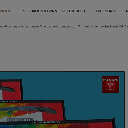
 PIĘKNE
SZTUKI KREATYWNE · RĘKODZIEŁO
AKCESORIA
»
ler-Rowney - farby olejne Graduate Oil, zestawy
farby olejne Graduate Oil C