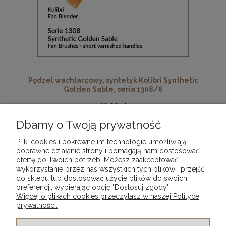
Pędzel wachlarzowy, syntetyk Kolibri Synthetic
Golden Sable, seria 1308/6
23,90 zł
Dbamy o Twoją prywatność
DO KOSZYKA
Pliki cookies i pokrewne im technologie umożliwiają
poprawne działanie strony i pomagają nam dostosować
ofertę do Twoich potrzeb. Możesz zaakceptować
wykorzystanie przez nas wszystkich tych plików i przejść
«
1
2
»
do sklepu lub dostosować użycie plików do swoich
preferencji, wybierając opcję "Dostosuj zgody".
Więcej o plikach cookies przeczytasz w naszej Polityce
prywatności.