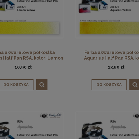
ba akwarelowa półkostka
Farba akwarelowa półko
s Half Pan RSA, kolor: Lemon
Aquarius Half Pan RSA, k
Yellow 204
Aquarius Yellow 304
10,90 zł
13,90 zł
DO KOSZYKA
DO KOSZYKA