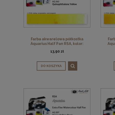
Farba akwarelowa półkostka
Far
Aquarius Half Pan RSA, kolor:
Aqua
Quinophthalone Yellow 362
Be
13,90 zł
DO KOSZYKA