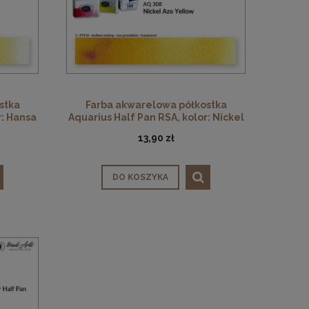
stka
Farba akwarelowa półkostka
r: Hansa
Aquarius Half Pan RSA, kolor: Nickel
Azo Yellow 308
13,90 zł
DO KOSZYKA