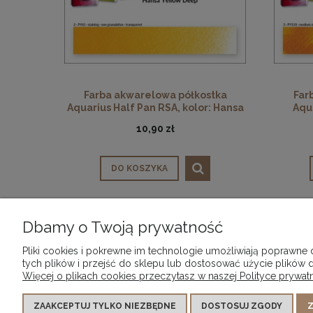
Farba akwarelowa półkostka
Far
Aquarius Half Pan RSA, kolor: Hansa
Aqua
Yellow Deep 207
Isoi
10,90 zł
DO KOSZYKA
Dbamy o Twoją prywatność
WARUNKI ZAKUPÓW
Pliki cookies i pokrewne im technologie umożliwiają poprawne
Regulamin sklepu
tych plików i przejść do sklepu lub dostosować użycie plików d
Więcej o plikach cookies przeczytasz w naszej Polityce prywatn
Shopping information for EU customers
Reklamacje i zwroty
ZAAKCEPTUJ TYLKO NIEZBĘDNE
DOSTOSUJ ZGODY
Z
Formy płatności