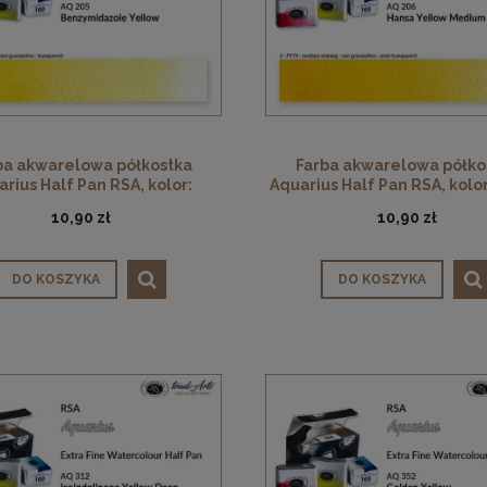
ba akwarelowa półkostka
Farba akwarelowa półko
rius Half Pan RSA, kolor:
Aquarius Half Pan RSA, kolo
nzymidazole Yellow 205
Yellow Medium 206
10,90 zł
10,90 zł
DO KOSZYKA
DO KOSZYKA