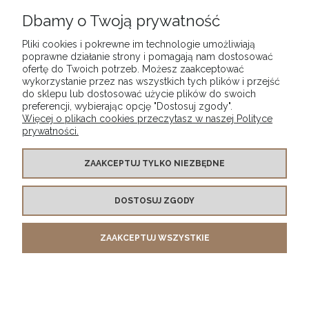
Dbamy o Twoją prywatność
DO KOSZYKA
Pliki cookies i pokrewne im technologie umożliwiają
poprawne działanie strony i pomagają nam dostosować
ofertę do Twoich potrzeb. Możesz zaakceptować
wykorzystanie przez nas wszystkich tych plików i przejść
«
1
2
3
4
5
»
do sklepu lub dostosować użycie plików do swoich
preferencji, wybierając opcję "Dostosuj zgody".
Więcej o plikach cookies przeczytasz w naszej Polityce
prywatności.
WARUNKI ZAKUPÓW
ZAAKCEPTUJ TYLKO NIEZBĘDNE
DOSTOSUJ ZGODY
MOJE KONTO
ZAAKCEPTUJ WSZYSTKIE
INFORMACJE O SKLEPIE
POKAŻ PEŁNĄ WERSJĘ STRONY