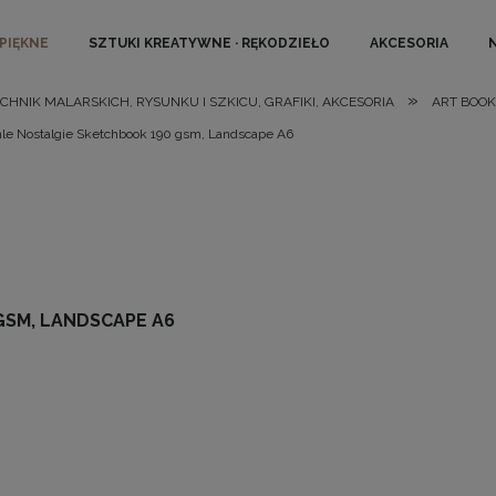
 PIĘKNE
SZTUKI KREATYWNE · RĘKODZIEŁO
AKCESORIA
»
ECHNIK MALARSKICH, RYSUNKU I SZKICU, GRAFIKI, AKCESORIA
ART BOOK
e Nostalgie Sketchbook 190 gsm, Landscape A6
SM, LANDSCAPE A6