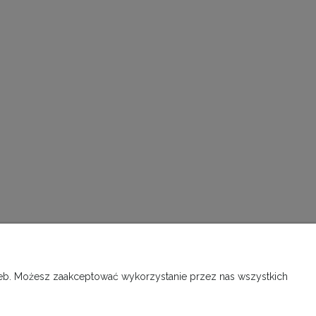
INFORMACJE O SKLEPIE
rzeb. Możesz zaakceptować wykorzystanie przez nas wszystkich
O firmie, kontakt
Kontakt