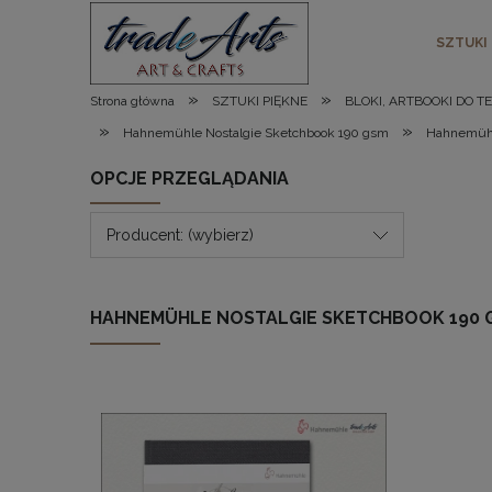
SZTUKI
»
»
Strona główna
SZTUKI PIĘKNE
BLOKI, ARTBOOKI DO T
»
»
Hahnemühle Nostalgie Sketchbook 190 gsm
Hahnemühl
OPCJE PRZEGLĄDANIA
Producent: (wybierz)
HAHNEMÜHLE NOSTALGIE SKETCHBOOK 190 G