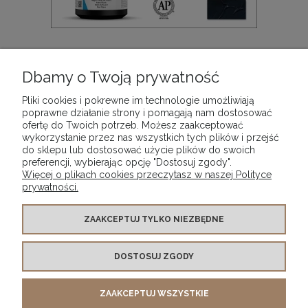
Farba akrylowa Acrylic Studio Acrylicos Vallejo,
kolor: Mars Black 012, opak. 500 ml
Dbamy o Twoją prywatność
73,90 zł
Pliki cookies i pokrewne im technologie umożliwiają
poprawne działanie strony i pomagają nam dostosować
ofertę do Twoich potrzeb. Możesz zaakceptować
DO KOSZYKA
wykorzystanie przez nas wszystkich tych plików i przejść
do sklepu lub dostosować użycie plików do swoich
preferencji, wybierając opcję "Dostosuj zgody".
Więcej o plikach cookies przeczytasz w naszej Polityce
prywatności.
WARUNKI ZAKUPÓW
ZAAKCEPTUJ TYLKO NIEZBĘDNE
DOSTOSUJ ZGODY
MOJE KONTO
ZAAKCEPTUJ WSZYSTKIE
INFORMACJE O SKLEPIE