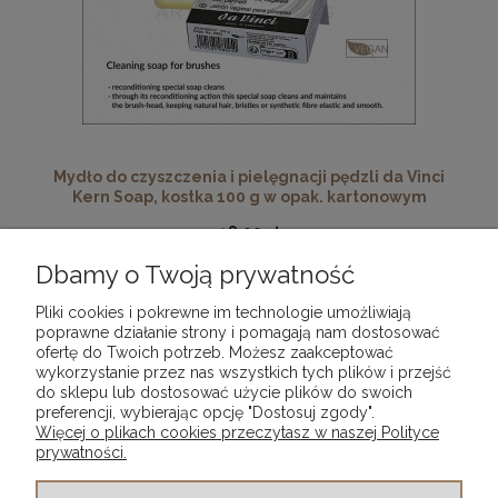
Mydło do czyszczenia i pielęgnacji pędzli da Vinci
Kern Soap, kostka 100 g w opak. kartonowym
18,90 zł
Dbamy o Twoją prywatność
DO KOSZYKA
Pliki cookies i pokrewne im technologie umożliwiają
poprawne działanie strony i pomagają nam dostosować
ofertę do Twoich potrzeb. Możesz zaakceptować
wykorzystanie przez nas wszystkich tych plików i przejść
«
1
2
3
4
5
...
16
»
do sklepu lub dostosować użycie plików do swoich
preferencji, wybierając opcję "Dostosuj zgody".
Więcej o plikach cookies przeczytasz w naszej Polityce
prywatności.