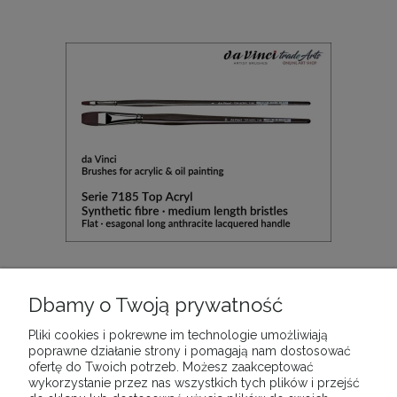
Pędzel do farb akrylowych płaski da Vinci TOP
ACRYL Synthetic Fibre, seria 7185, rozmiar 20
Dbamy o Twoją prywatność
102,90 zł
Pliki cookies i pokrewne im technologie umożliwiają
poprawne działanie strony i pomagają nam dostosować
ofertę do Twoich potrzeb. Możesz zaakceptować
DO KOSZYKA
wykorzystanie przez nas wszystkich tych plików i przejść