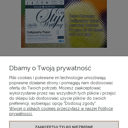
Blok do kaligrafii gładki Calligraphy Paper Daler-
Rowney, format 297 x 420 mm (A3), 30 ark. 90 gsm
Dbamy o Twoją prywatność
69,90 zł
Pliki cookies i pokrewne im technologie umożliwiają
poprawne działanie strony i pomagają nam dostosować
ofertę do Twoich potrzeb. Możesz zaakceptować
DO KOSZYKA
wykorzystanie przez nas wszystkich tych plików i przejść
do sklepu lub dostosować użycie plików do swoich
preferencji, wybierając opcję "Dostosuj zgody".
Więcej o plikach cookies przeczytasz w naszej Polityce
prywatności.
WARUNKI ZAKUPÓW
ZAAKCEPTUJ TYLKO NIEZBĘDNE