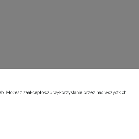
INFORMACJE O SKLEPIE
rzeb. Możesz zaakceptować wykorzystanie przez nas wszystkich
O firmie, kontakt
Kontakt