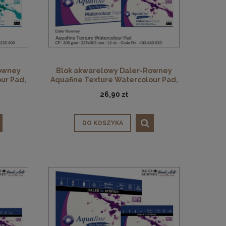
owney
Blok akwarelowy Daler-Rowney
ur Pad,
Aquafine Texture Watercolour Pad,
4
CP, 300 gsm, 12 ark. 229 x 305 mm
26,90 zł
DO KOSZYKA