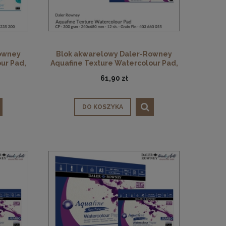
owney
Blok akwarelowy Daler-Rowney
ur Pad,
Aquafine Texture Watercolour Pad,
3
CP, 300 gsm, 12 ark. 240 x 680 mm
61,90 zł
DO KOSZYKA