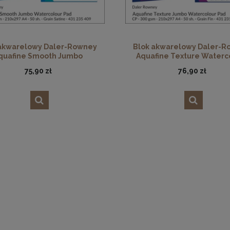
 akwarelowy Daler-Rowney
Blok akwarelowy Daler-R
quafine Smooth Jumbo
Aquafine Texture Waterc
colour Pad, HP, 300 gsm, 50
Jumbo Pad, CP, 300 gsm, 50 
75,90 zł
76,90 zł
ark. A4