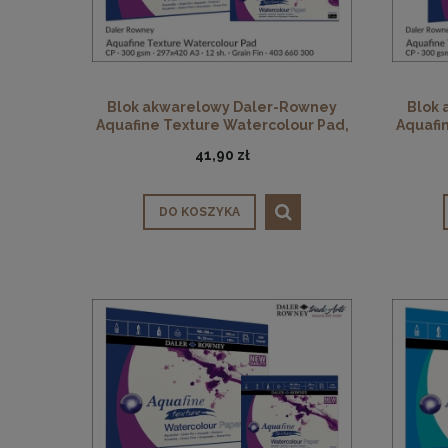
Blok akwarelowy Daler-Rowney
Blok
Aquafine Texture Watercolour Pad,
Aquafi
CP, 300 gsm, 12 ark. A3
CP, 3
41,90 zł
DO KOSZYKA