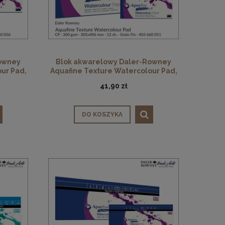
owney
Blok akwarelowy Daler-Rowney
ur Pad,
Aquafine Texture Watercolour Pad,
 400 mm
CP, 300 gsm, 12 ark. 305 x 406 mm
41,90 zł
DO KOSZYKA