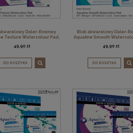
 akwarelowy Daler-Rowney
Blok akwarelowy Daler-R
ne Texture Watercolour Pad,
Aquafine Smooth Watercolo
00 gsm, 12 ark. 350 x 350 mm
HP, 300 gsm, 12 ark. A
49,90 zł
49,90 zł
DO KOSZYKA
DO KOSZYKA