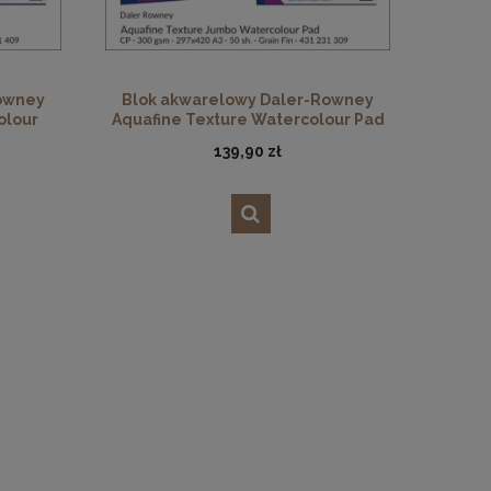
owney
Blok akwarelowy Daler-Rowney
olour
Aquafine Texture Watercolour Pad
ark. A4
Jumbo, CP, 300 gsm, 50 ark. A3
139,90 zł