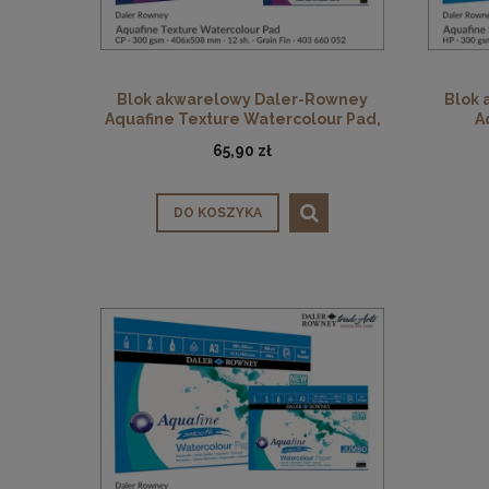
Blok akwarelowy Daler-Rowney
Blok
Aquafine Texture Watercolour Pad,
A
CP, 300 gsm, 12 ark. 406 x 508 mm
Water
65,90 zł
DO KOSZYKA