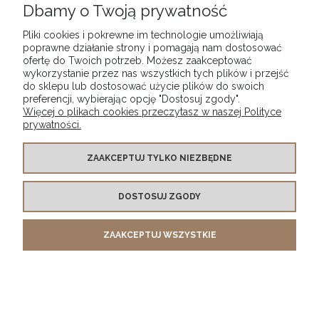
Dbamy o Twoją prywatność
Pliki cookies i pokrewne im technologie umożliwiają
INFORMACJE O SKLEPIE
poprawne działanie strony i pomagają nam dostosować
ofertę do Twoich potrzeb. Możesz zaakceptować
wykorzystanie przez nas wszystkich tych plików i przejść
POKAŻ PEŁNĄ WERSJĘ STRONY
do sklepu lub dostosować użycie plików do swoich
preferencji, wybierając opcję "Dostosuj zgody".
Sklep internetowy Shoper.pl
Więcej o plikach cookies przeczytasz w naszej Polityce
prywatności.
ZAAKCEPTUJ TYLKO NIEZBĘDNE
DOSTOSUJ ZGODY
ZAAKCEPTUJ WSZYSTKIE