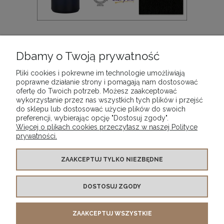
Farba akrylowa Graduate Acrylic Daler-Rowney,
kolor: kolor: Black 026, opak. 500 ml
Dbamy o Twoją prywatność
59,90 zł
Pliki cookies i pokrewne im technologie umożliwiają
poprawne działanie strony i pomagają nam dostosować
ofertę do Twoich potrzeb. Możesz zaakceptować
DO KOSZYKA
wykorzystanie przez nas wszystkich tych plików i przejść
do sklepu lub dostosować użycie plików do swoich
preferencji, wybierając opcję "Dostosuj zgody".
Więcej o plikach cookies przeczytasz w naszej Polityce
prywatności.
WARUNKI ZAKUPÓW
ZAAKCEPTUJ TYLKO NIEZBĘDNE
DOSTOSUJ ZGODY
MOJE KONTO
ZAAKCEPTUJ WSZYSTKIE
INFORMACJE O SKLEPIE