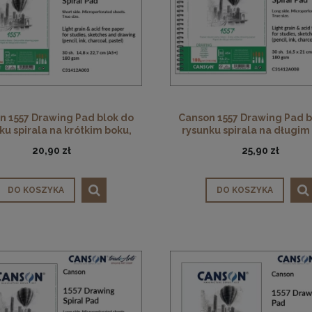
n 1557 Drawing Pad blok do
Canson 1557 Drawing Pad b
ku spirala na krótkim boku,
rysunku spirala na długim
rain 180 gsm, biel naturalna,
Light Grain 180 gsm, biel na
20,90 zł
25,90 zł
 ark. 14,8 x 22,7 cm (A5+)
30 ark. 16,5 x 21 cm (A5
DO KOSZYKA
DO KOSZYKA