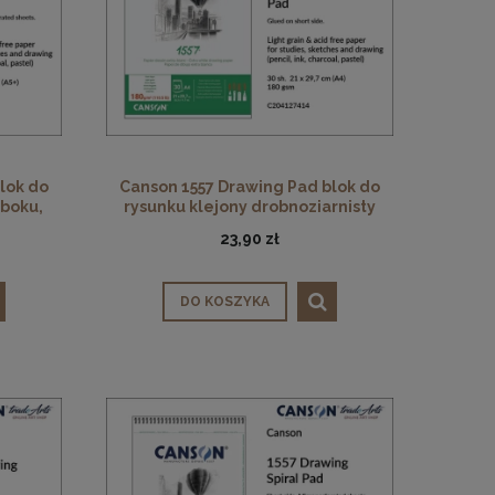
lok do
Canson 1557 Drawing Pad blok do
 boku,
rysunku klejony drobnoziarnisty
turalna,
Light Grain 180 gsm, biel naturalna,
23,90 zł
+)
30 ark. 21 x 29,7 cm (A4)
DO KOSZYKA