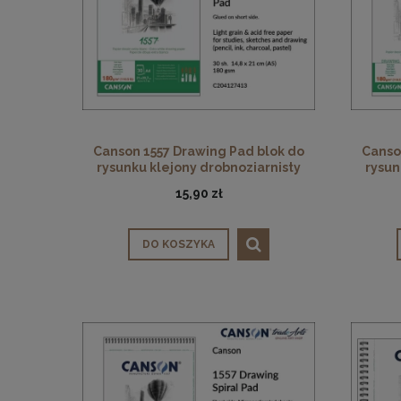
Canson 1557 Drawing Pad blok do
Canso
rysunku klejony drobnoziarnisty
rysun
Light Grain 180 gsm, biel naturalna,
Light G
15,90 zł
30 ark. 14,8 x 21 cm (A5)
30
DO KOSZYKA