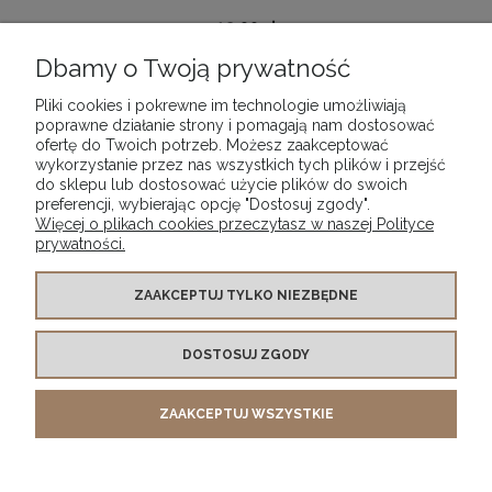
12,90 zł
Dbamy o Twoją prywatność
DO KOSZYKA
Pliki cookies i pokrewne im technologie umożliwiają
poprawne działanie strony i pomagają nam dostosować
ofertę do Twoich potrzeb. Możesz zaakceptować
wykorzystanie przez nas wszystkich tych plików i przejść
«
1
2
3
»
do sklepu lub dostosować użycie plików do swoich
preferencji, wybierając opcję "Dostosuj zgody".
Więcej o plikach cookies przeczytasz w naszej Polityce
prywatności.
WARUNKI ZAKUPÓW
ZAAKCEPTUJ TYLKO NIEZBĘDNE
DOSTOSUJ ZGODY
MOJE KONTO
ZAAKCEPTUJ WSZYSTKIE
INFORMACJE O SKLEPIE
POKAŻ PEŁNĄ WERSJĘ STRONY