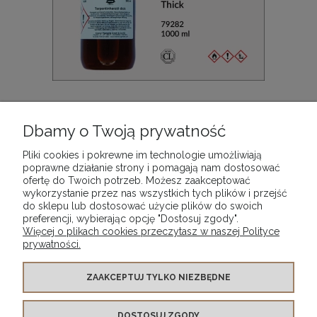
Lakier skrzypcowy twardy dla lutników Kremer-
Pigmente Rosin Oil Thick, opak. 1000 ml
Dbamy o Twoją prywatność
288,90 zł
Pliki cookies i pokrewne im technologie umożliwiają
poprawne działanie strony i pomagają nam dostosować
ofertę do Twoich potrzeb. Możesz zaakceptować
DO KOSZYKA
wykorzystanie przez nas wszystkich tych plików i przejść
do sklepu lub dostosować użycie plików do swoich
preferencji, wybierając opcję "Dostosuj zgody".
Więcej o plikach cookies przeczytasz w naszej Polityce
prywatności.
WARUNKI ZAKUPÓW
ZAAKCEPTUJ TYLKO NIEZBĘDNE
DOSTOSUJ ZGODY