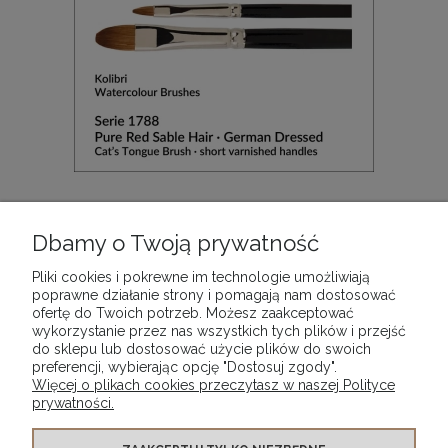
Pędzel do farb akwarelowych płaski, 'koci język'
Kolibri Red Sable, seria 1788/20
Dbamy o Twoją prywatność
148,90 zł
Pliki cookies i pokrewne im technologie umożliwiają
poprawne działanie strony i pomagają nam dostosować
ofertę do Twoich potrzeb. Możesz zaakceptować
DO KOSZYKA
wykorzystanie przez nas wszystkich tych plików i przejść
do sklepu lub dostosować użycie plików do swoich
preferencji, wybierając opcję "Dostosuj zgody".
Więcej o plikach cookies przeczytasz w naszej Polityce
prywatności.