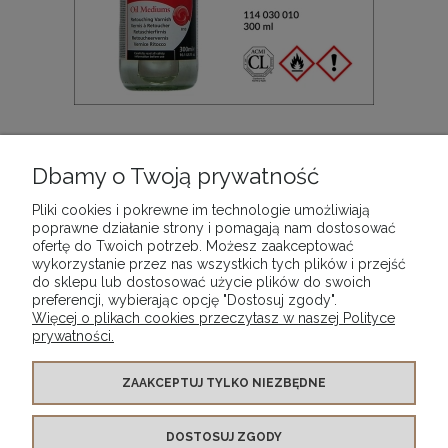
Werniks retuszerski do farb olejnych Retouching
Varnish Daler-Rowney, opak. 300 ml
Dbamy o Twoją prywatność
94,90 zł
Pliki cookies i pokrewne im technologie umożliwiają
poprawne działanie strony i pomagają nam dostosować
ofertę do Twoich potrzeb. Możesz zaakceptować
DO KOSZYKA
wykorzystanie przez nas wszystkich tych plików i przejść
do sklepu lub dostosować użycie plików do swoich
preferencji, wybierając opcję "Dostosuj zgody".
Więcej o plikach cookies przeczytasz w naszej Polityce
prywatności.
WARUNKI ZAKUPÓW
ZAAKCEPTUJ TYLKO NIEZBĘDNE
DOSTOSUJ ZGODY
MOJE KONTO