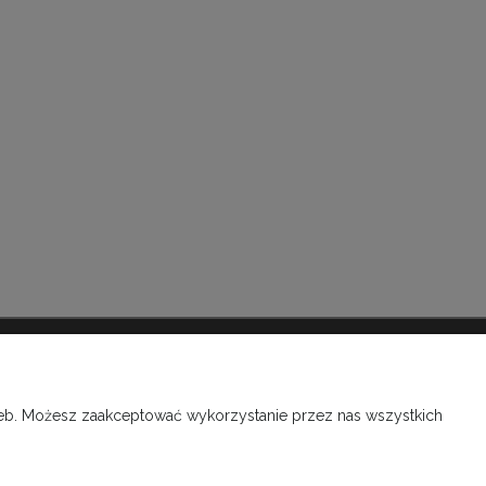
INFORMACJE O SKLEPIE
O firmie, kontakt
rzeb. Możesz zaakceptować wykorzystanie przez nas wszystkich
Kontakt