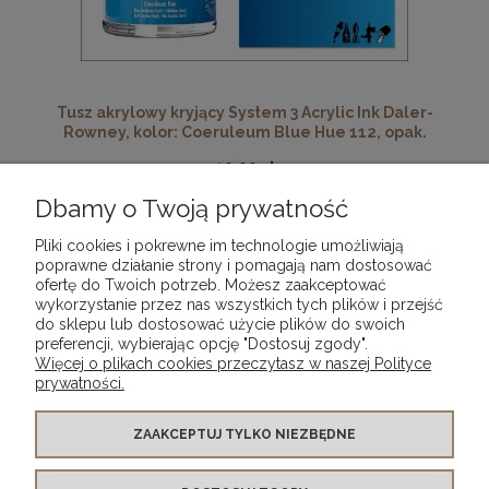
Tusz akrylowy kryjący System 3 Acrylic Ink Daler-
Rowney, kolor: Coeruleum Blue Hue 112, opak.
29,50 ml
19,90 zł
Dbamy o Twoją prywatność
DO KOSZYKA
Pliki cookies i pokrewne im technologie umożliwiają
poprawne działanie strony i pomagają nam dostosować
ofertę do Twoich potrzeb. Możesz zaakceptować
wykorzystanie przez nas wszystkich tych plików i przejść
«
1
2
3
4
5
»
do sklepu lub dostosować użycie plików do swoich
preferencji, wybierając opcję "Dostosuj zgody".
Więcej o plikach cookies przeczytasz w naszej Polityce
prywatności.
WARUNKI ZAKUPÓW
ZAAKCEPTUJ TYLKO NIEZBĘDNE