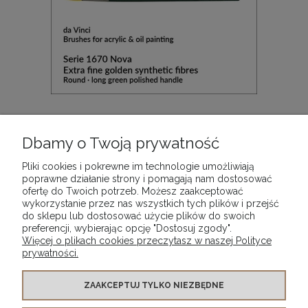
Pędzel do farb olejnych i akrylowych okrągły da
Vinci NOVA Synthetic Fibre, seria 1670, rozmiar 28
Dbamy o Twoją prywatność
84,90 zł
Pliki cookies i pokrewne im technologie umożliwiają
poprawne działanie strony i pomagają nam dostosować
ofertę do Twoich potrzeb. Możesz zaakceptować
DO KOSZYKA
wykorzystanie przez nas wszystkich tych plików i przejść
do sklepu lub dostosować użycie plików do swoich
preferencji, wybierając opcję "Dostosuj zgody".
Więcej o plikach cookies przeczytasz w naszej Polityce
prywatności.
WARUNKI ZAKUPÓW
ZAAKCEPTUJ TYLKO NIEZBĘDNE