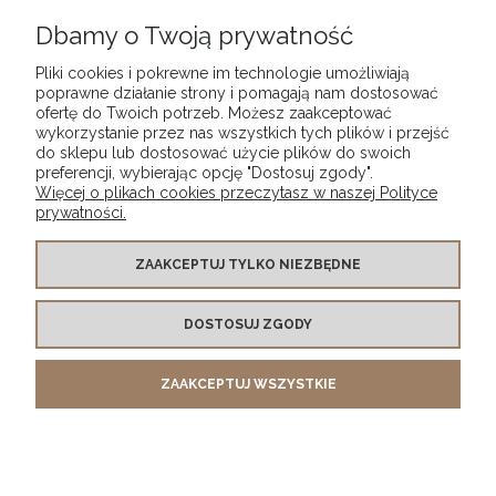
Tusz indyjski Darwi India Ink, kolor: Black 100, opak.
30 ml
Dbamy o Twoją prywatność
17,90 zł
Pliki cookies i pokrewne im technologie umożliwiają
poprawne działanie strony i pomagają nam dostosować
ofertę do Twoich potrzeb. Możesz zaakceptować
DO KOSZYKA
wykorzystanie przez nas wszystkich tych plików i przejść
do sklepu lub dostosować użycie plików do swoich
preferencji, wybierając opcję "Dostosuj zgody".
Więcej o plikach cookies przeczytasz w naszej Polityce
prywatności.
WARUNKI ZAKUPÓW
ZAAKCEPTUJ TYLKO NIEZBĘDNE
DOSTOSUJ ZGODY
MOJE KONTO
ZAAKCEPTUJ WSZYSTKIE
INFORMACJE O SKLEPIE
POKAŻ PEŁNĄ WERSJĘ STRONY