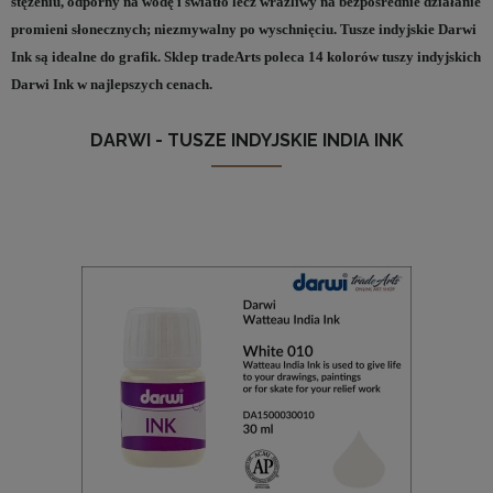
stężeniu, odporny na wodę i światło lecz wrażliwy na bezpośrednie działanie
promieni słonecznych; niezmywalny po wyschnięciu. Tusze indyjskie Darwi
Ink są idealne do grafik. Sklep tradeArts poleca 14 kolorów tuszy indyjskich
Darwi Ink w najlepszych cenach.
DARWI - TUSZE INDYJSKIE INDIA INK