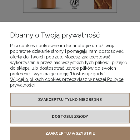
Farba akrylowa metaliczna Acrylic Studio Acrylicos
Vallejo, kolor: Copper 940, opak. 200 ml
Dbamy o Twoją prywatność
47,90 zł
Pliki cookies i pokrewne im technologie umożliwiają
poprawne działanie strony i pomagają nam dostosować
ofertę do Twoich potrzeb. Możesz zaakceptować
DO KOSZYKA
wykorzystanie przez nas wszystkich tych plików i przejść
do sklepu lub dostosować użycie plików do swoich
preferencji, wybierając opcję "Dostosuj zgody".
Więcej o plikach cookies przeczytasz w naszej Polityce
prywatności.
WARUNKI ZAKUPÓW
ZAAKCEPTUJ TYLKO NIEZBĘDNE
DOSTOSUJ ZGODY
MOJE KONTO
ZAAKCEPTUJ WSZYSTKIE
INFORMACJE O SKLEPIE