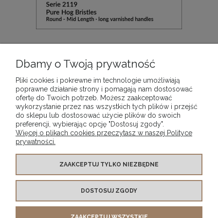
Pędzel do farb olejnych okrągły Kolibri Pure Hog,
seria 2119/20
Dbamy o Twoją prywatność
31,90 zł
Pliki cookies i pokrewne im technologie umożliwiają
poprawne działanie strony i pomagają nam dostosować
ofertę do Twoich potrzeb. Możesz zaakceptować
DO KOSZYKA
wykorzystanie przez nas wszystkich tych plików i przejść
do sklepu lub dostosować użycie plików do swoich
preferencji, wybierając opcję "Dostosuj zgody".
Więcej o plikach cookies przeczytasz w naszej Polityce
prywatności.
WARUNKI ZAKUPÓW
ZAAKCEPTUJ TYLKO NIEZBĘDNE
DOSTOSUJ ZGODY
MOJE KONTO
ZAAKCEPTUJ WSZYSTKIE