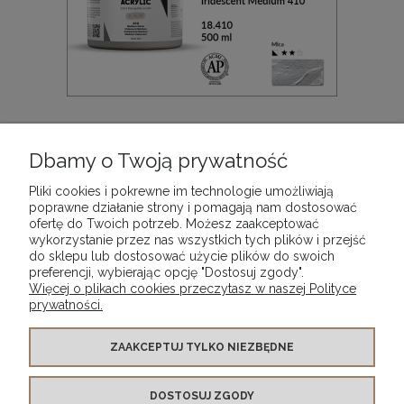
Farba akrylowa Vallejo Acrylic Artist Color, kolor:
Iridescent Medium 410, opak. 500 ml
Dbamy o Twoją prywatność
126,90 zł
Pliki cookies i pokrewne im technologie umożliwiają
poprawne działanie strony i pomagają nam dostosować
ofertę do Twoich potrzeb. Możesz zaakceptować
DO KOSZYKA
wykorzystanie przez nas wszystkich tych plików i przejść
do sklepu lub dostosować użycie plików do swoich
preferencji, wybierając opcję "Dostosuj zgody".
Więcej o plikach cookies przeczytasz w naszej Polityce
prywatności.
WARUNKI ZAKUPÓW
ZAAKCEPTUJ TYLKO NIEZBĘDNE
DOSTOSUJ ZGODY
MOJE KONTO