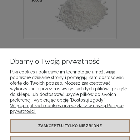
Węglan wapnia naturalny czysty, lekki; uziarnienie
ok. 1 µ; opak. 1000 g
Dbamy o Twoją prywatność
59,90 zł
Pliki cookies i pokrewne im technologie umożliwiają
poprawne działanie strony i pomagają nam dostosować
ofertę do Twoich potrzeb. Możesz zaakceptować
DO KOSZYKA
wykorzystanie przez nas wszystkich tych plików i przejść
do sklepu lub dostosować użycie plików do swoich
preferencji, wybierając opcję "Dostosuj zgody".
Więcej o plikach cookies przeczytasz w naszej Polityce
prywatności.
WARUNKI ZAKUPÓW
ZAAKCEPTUJ TYLKO NIEZBĘDNE