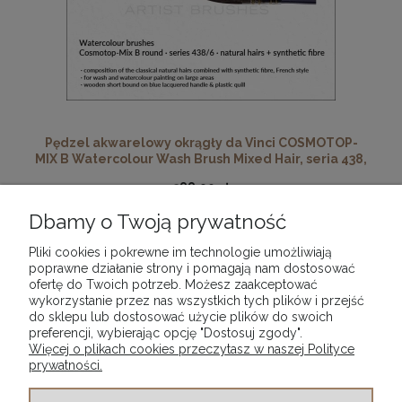
Pędzel akwarelowy okrągły da Vinci COSMOTOP-
MIX B Watercolour Wash Brush Mixed Hair, seria 438,
rozmiar 6
388,90 zł
Dbamy o Twoją prywatność
DO KOSZYKA
Pliki cookies i pokrewne im technologie umożliwiają
poprawne działanie strony i pomagają nam dostosować
ofertę do Twoich potrzeb. Możesz zaakceptować
wykorzystanie przez nas wszystkich tych plików i przejść
«
1
2
»
do sklepu lub dostosować użycie plików do swoich
preferencji, wybierając opcję "Dostosuj zgody".
Więcej o plikach cookies przeczytasz w naszej Polityce
prywatności.