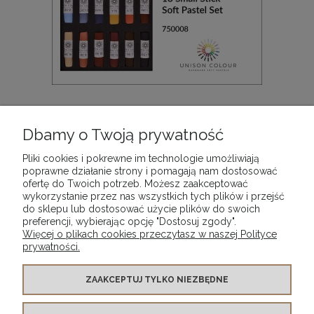
Zestaw artystyczny pasteli suchych Emma Colbert
Animal 18 Small Stick Unison Colour Soft Pastel Set
Dbamy o Twoją prywatność
436,90 zł
Pliki cookies i pokrewne im technologie umożliwiają
poprawne działanie strony i pomagają nam dostosować
ofertę do Twoich potrzeb. Możesz zaakceptować
DO KOSZYKA
wykorzystanie przez nas wszystkich tych plików i przejść
do sklepu lub dostosować użycie plików do swoich
preferencji, wybierając opcję "Dostosuj zgody".
Więcej o plikach cookies przeczytasz w naszej Polityce
prywatności.
WARUNKI ZAKUPÓW
ZAAKCEPTUJ TYLKO NIEZBĘDNE