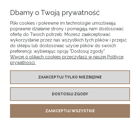
Dbamy o Twoją prywatność
Werniks końcowy satynowy do farb olejnych i
akrylowych w aerozolu Satin Varnish Winsor &
Pliki cookies i pokrewne im technologie umożliwiają
Newton Professional, opak. 400 ml
poprawne działanie strony i pomagają nam dostosować
69,90 zł
ofertę do Twoich potrzeb. Możesz zaakceptować
wykorzystanie przez nas wszystkich tych plików i przejść
do sklepu lub dostosować użycie plików do swoich
preferencji, wybierając opcję "Dostosuj zgody".
Więcej o plikach cookies przeczytasz w naszej Polityce
prywatności.
WARUNKI ZAKUPÓW
ZAAKCEPTUJ TYLKO NIEZBĘDNE
DOSTOSUJ ZGODY
MOJE KONTO
ZAAKCEPTUJ WSZYSTKIE
INFORMACJE O SKLEPIE
POKAŻ PEŁNĄ WERSJĘ STRONY