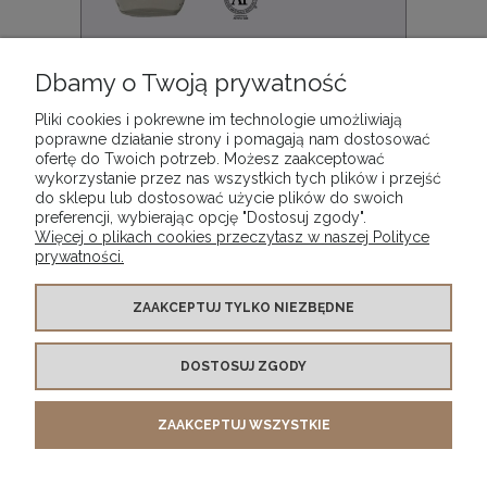
Dbamy o Twoją prywatność
Werniks do spękań - krakowanie Maimeri Picture
Cracking Varnish 688, opak. 500 ml
Pliki cookies i pokrewne im technologie umożliwiają
poprawne działanie strony i pomagają nam dostosować
84,90 zł
ofertę do Twoich potrzeb. Możesz zaakceptować
wykorzystanie przez nas wszystkich tych plików i przejść
do sklepu lub dostosować użycie plików do swoich
preferencji, wybierając opcję "Dostosuj zgody".
Więcej o plikach cookies przeczytasz w naszej Polityce
prywatności.
WARUNKI ZAKUPÓW
ZAAKCEPTUJ TYLKO NIEZBĘDNE
DOSTOSUJ ZGODY
MOJE KONTO
ZAAKCEPTUJ WSZYSTKIE
INFORMACJE O SKLEPIE