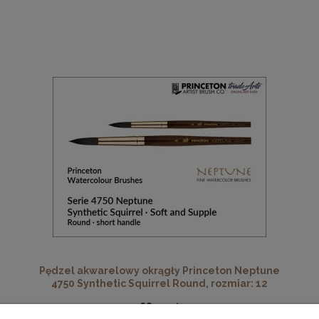
Pędzel akwarelowy okrągły Princeton Neptune
4750 Synthetic Squirrel Round, rozmiar: 12
68,90 zł