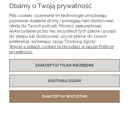
Dbamy o Twoją prywatność
DO KOSZYKA
Pliki cookies i pokrewne im technologie umożliwiają
poprawne działanie strony i pomagają nam dostosować
ofertę do Twoich potrzeb. Możesz zaakceptować
wykorzystanie przez nas wszystkich tych plików i przejść
«
1
2
»
do sklepu lub dostosować użycie plików do swoich
preferencji, wybierając opcję "Dostosuj zgody".
Więcej o plikach cookies przeczytasz w naszej Polityce
prywatności.
WARUNKI ZAKUPÓW
ZAAKCEPTUJ TYLKO NIEZBĘDNE
DOSTOSUJ ZGODY
MOJE KONTO
ZAAKCEPTUJ WSZYSTKIE
INFORMACJE O SKLEPIE
POKAŻ PEŁNĄ WERSJĘ STRONY
Sklep internetowy Shoper.pl