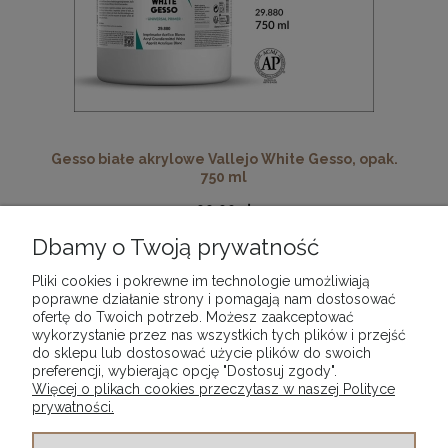
Gesso białe akrylowe Vallejo White Gesso, opak.
750 ml
99,90 zł
Dbamy o Twoją prywatność
DO KOSZYKA
Pliki cookies i pokrewne im technologie umożliwiają
poprawne działanie strony i pomagają nam dostosować
ofertę do Twoich potrzeb. Możesz zaakceptować
wykorzystanie przez nas wszystkich tych plików i przejść
«
1
2
»
do sklepu lub dostosować użycie plików do swoich
preferencji, wybierając opcję "Dostosuj zgody".
Więcej o plikach cookies przeczytasz w naszej Polityce
prywatności.