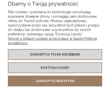
Dbamy o Twoją prywatność
Pliki cookies i pokrewne im technologie umożliwiają
INFORMACJE O SKLEPIE
poprawne działanie strony i pomagają nam dostosować
ofertę do Twoich potrzeb. Możesz zaakceptować
wykorzystanie przez nas wszystkich tych plików i przejść
POKAŻ PEŁNĄ WERSJĘ STRONY
do sklepu lub dostosować użycie plików do swoich
preferencji, wybierając opcję "Dostosuj zgody".
Sklep internetowy Shoper.pl
Więcej o plikach cookies przeczytasz w naszej Polityce
prywatności.
ZAAKCEPTUJ TYLKO NIEZBĘDNE
DOSTOSUJ ZGODY
ZAAKCEPTUJ WSZYSTKIE