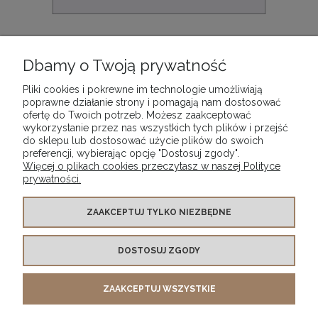
Farba olejna Maimeri Classico, kolor: Titanium
White 018, opak. 500 ml
Dbamy o Twoją prywatność
99,90 zł
Pliki cookies i pokrewne im technologie umożliwiają
poprawne działanie strony i pomagają nam dostosować
ofertę do Twoich potrzeb. Możesz zaakceptować
DO KOSZYKA
wykorzystanie przez nas wszystkich tych plików i przejść
do sklepu lub dostosować użycie plików do swoich
preferencji, wybierając opcję "Dostosuj zgody".
Więcej o plikach cookies przeczytasz w naszej Polityce
prywatności.
WARUNKI ZAKUPÓW
ZAAKCEPTUJ TYLKO NIEZBĘDNE
DOSTOSUJ ZGODY
MOJE KONTO
ZAAKCEPTUJ WSZYSTKIE
INFORMACJE O SKLEPIE