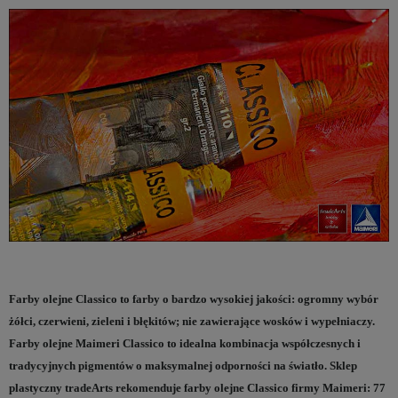
Farby olejne Classico to farby o bardzo wysokiej jakości: ogromny wybór
żółci, czerwieni, zieleni i błękitów; nie zawierające wosków i wypełniaczy.
Farby olejne Maimeri Classico to idealna kombinacja współczesnych i
tradycyjnych pigmentów o maksymalnej odporności na światło. Sklep
plastyczny tradeArts rekomenduje farby olejne Classico firmy Maimeri: 77