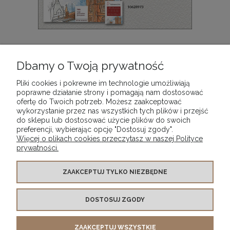
Hahnemühle Britannia Watercolour Block blok
akwarelowy 300 gsm, Rough, naturalna biel, 12 ark.,
Dbamy o Twoją prywatność
rozmiar: 36 x 48 cm
89,90 zł
Pliki cookies i pokrewne im technologie umożliwiają
poprawne działanie strony i pomagają nam dostosować
ofertę do Twoich potrzeb. Możesz zaakceptować
DO KOSZYKA
wykorzystanie przez nas wszystkich tych plików i przejść
do sklepu lub dostosować użycie plików do swoich
preferencji, wybierając opcję "Dostosuj zgody".
Więcej o plikach cookies przeczytasz w naszej Polityce
prywatności.
WARUNKI ZAKUPÓW
ZAAKCEPTUJ TYLKO NIEZBĘDNE
DOSTOSUJ ZGODY
MOJE KONTO
ZAAKCEPTUJ WSZYSTKIE